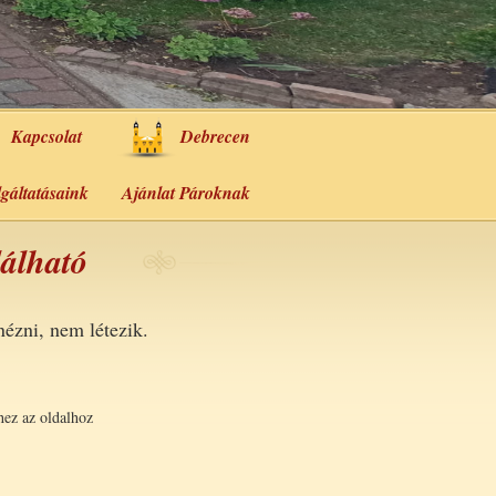
Kapcsolat
Debrecen
lgáltatásaink
Ajánlat Pároknak
lálható
ézni, nem létezik.
hez az oldalhoz