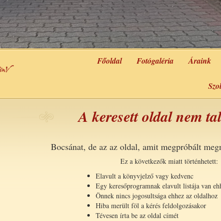
Főoldal
Fotógaléria
Áraink
Szo
A keresett oldal nem ta
Bocsánat, de az az oldal, amit megpróbált megn
Ez a következők miatt történhetett:
Elavult a könyvjelző vagy kedvenc
Egy keresőprogramnak elavult listája van eh
Önnek nincs jogosultsága ehhez az oldalhoz
Hiba merült föl a kérés feldolgozásakor
Tévesen írta be az oldal címét