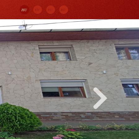
HU
EN
RU
RO